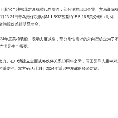
，且其它产地棉花对澳棉替代性增强，部分澳棉出口企业、贸易商陈
4日青岛港保税澳棉M 1-5/32基差约15.5-16.5美分/磅（对标
磅，二者间报价差距明显缩窄。
24年度美棉装船、发动力度减缓，部分刚性需求的外向型纺企为了
期内满足生产需要。
力。在中澳建立全面战略伙伴关系10周年之际，两国领导人重申对
重要性。双方确认计划于2024年重启中澳战略经济对话。